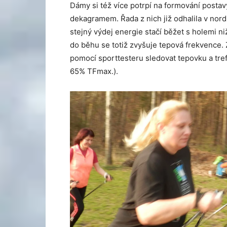
Dámy si též více potrpí na formování postav
dekagramem. Řada z nich již odhalila v nor
stejný výdej energie stačí běžet s holemi ni
do běhu se totiž zvyšuje tepová frekvence. 
pomocí sporttesteru sledovat tepovku a tre
65% TFmax.).