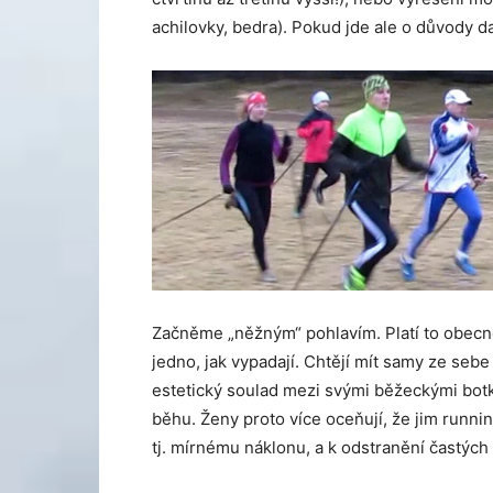
achilovky, bedra). Pokud jde ale o důvody d
Začněme „něžným“ pohlavím. Platí to obecně
jedno, jak vypadají. Chtějí mít samy ze sebe
estetický soulad mezi svými běžeckými botka
běhu. Ženy proto více oceňují, že jim runn
tj. mírnému náklonu, a k odstranění častých c