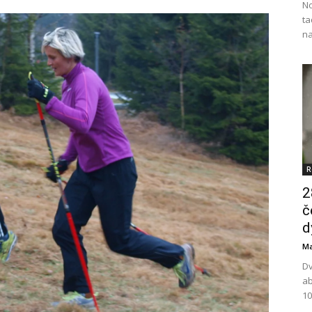
No
ta
na
R
2
č
d
Ma
Dv
ab
10