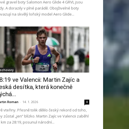
vé gravel boty Salomon Aero Glide 4 GRVL jsou
dy. A dorazily v plné parádě. Obojživelné boty
vazují na skvělý loňský model Aero Glide...
ozhovory
8:19 ve Valencii: Martin Zajíc a
eská desítka, která konečně
ýchá...
rtin Roman
-
14. 1. 2026
0
ě vteřiny. Přesně tolik dělilo český rekord od toho,
y zůstal „jen“ blízko. Martin Zajíc ve Valencii zaběhl
 km za 28:19, posunul národní...