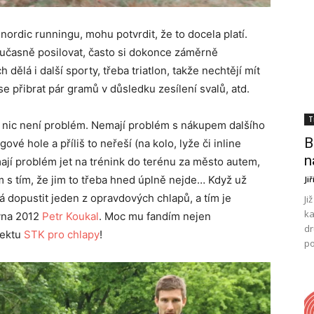
 nordic runningu, mohu potvrdit, že to docela platí.
oučasně posilovat, často si dokonce záměrně
h dělá i další sporty, třeba triatlon, takže nechtějí mít
se přibrat pár gramů v důsledku zesílení svalů, atd.
T
ou nic není problém. Nemají problém s nákupem dalšího
B
ové hole a příliš to neřeší (na kolo, lyže či inline
n
jí problém jet na trénink do terénu za město autem,
 s tím, že jim to třeba hned úplně nejde… Když už
Ji
 dopustit jeden z opravdových chlapů, a tím je
Ji
ka
ýna 2012
Petr Koukal
. Moc mu fandím nejen
dr
jektu
STK pro chlapy
!
po