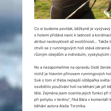
Co si budeme povídat, běžkyně je vyzývavý 
s holemi přidává navíc k ladnosti a kordina
atribut neobvyklosti až exotičnosti… Takže b
chvíli se z runningových holí stává obranná 
různým obejdům a individuím, vyskytujícím s
No a nezapomeňme na opravdu čistě ženské 
nichž je hlavním přínosem runningových holí
Své o tom ví třeba nejlepší oštěpařka svět
osvědčilo používání holí na běhání jak při bě
těla. Zejména jsem ocenila jejich funkci při
při pohybu v terénu“, říká Bára v komentáři
běhání autora Aleše Tvrzníka.