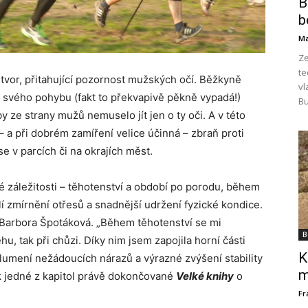
B
b
Ma
Ze
te
tvor, přitahující pozornost mužských očí. Běžkyně
vl
ci svého pohybu (fakt to překvapivě pěkně vypadá!)
Bu
y ze strany mužů nemuselo jít jen o ty oči. A v této
– a při dobrém zamíření velice účinná – zbraň proti
e v parcích či na okrajích měst.
záležitosti – těhotenství a období po porodu, během
 zmírnění otřesů a snadnější udržení fyzické kondice.
a Barbora Špotáková. „Během těhotenství se mi
B
hu, tak při chůzi. Díky nim jsem zapojila horní části
K
 tlumení nežádoucích nárazů a výrazné zvýšení stability
m
 k jedné z kapitol právě dokončované
Velké knihy
o
Fr