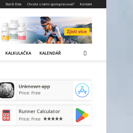
Starší čísla
Chcete s námi spolupracovat?
Kontakt
KALKULAČKA
KALENDÁŘ
Unknown app
Price:
Free
Runner Calculator
Price:
Free