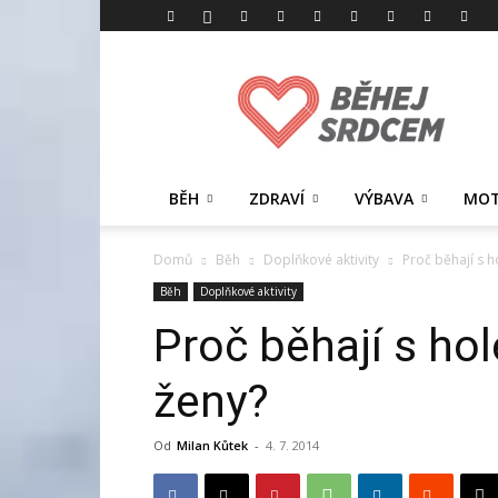
Běhej
srdcem
BĚH
ZDRAVÍ
VÝBAVA
MOT
Domů
Běh
Doplňkové aktivity
Proč běhají s 
Běh
Doplňkové aktivity
Proč běhají s ho
ženy?
Od
Milan Kůtek
-
4. 7. 2014