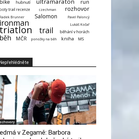
ultramaraton
bike
run
hubnutí
rozhovor
boty trail recenze
czechman
Salomon
Radek Brunner
Pavel Paloncý
ironman
Lukáš Kočař
triatlon
trail
běhání v horách
běh
MČR
kniha
MS
ponožky na běh
Nepřehlédněte
ozhovory
edmá v Zegamě: Barbora