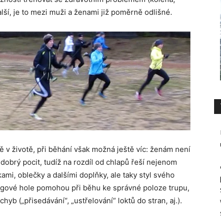
alší, je to mezi muži a ženami již poměrně odlišné.
 v životě, při běhání však možná ještě víc: ženám není
 dobrý pocit, tudíž na rozdíl od chlapů řeší nejenom
mi, oblečky a dalšími doplňky, ale taky styl svého
ingové hole pomohou při běhu ke správné poloze trupu,
hyb („přisedávání“, „ustřelování“ loktů do stran, aj.).