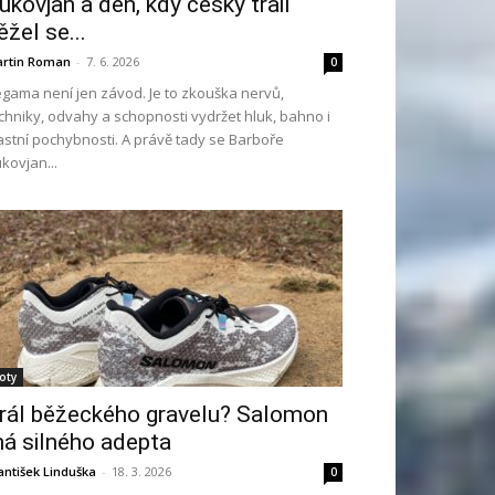
ukovjan a den, kdy český trail
ěžel se...
rtin Roman
-
7. 6. 2026
0
gama není jen závod. Je to zkouška nervů,
chniky, odvahy a schopnosti vydržet hluk, bahno i
astní pochybnosti. A právě tady se Barboře
kovjan...
oty
rál běžeckého gravelu? Salomon
á silného adepta
antišek Linduška
-
18. 3. 2026
0