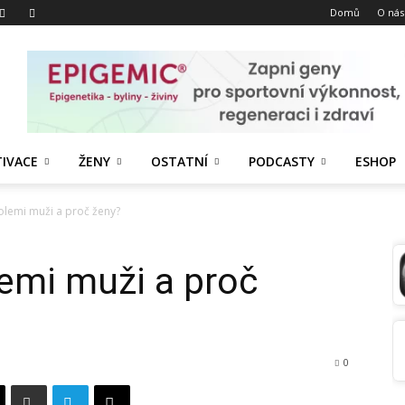
Domů
O nás
IVACE
ŽENY
OSTATNÍ
PODCASTY
ESHOP
holemi muži a proč ženy?
lemi muži a proč
0