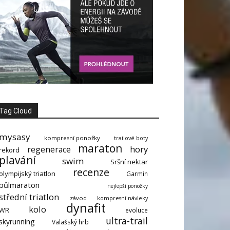
Tag Cloud
mysasy
kompresní ponožky
trailové boty
maraton
hory
regenerace
rekord
plavání
swim
Sršní nektar
recenze
olympijský triatlon
Garmin
půlmaraton
nejlepší ponožky
střední triatlon
závod
kompresní návleky
dynafit
kolo
WR
evoluce
ultra-trail
skyrunning
Valašský hrb