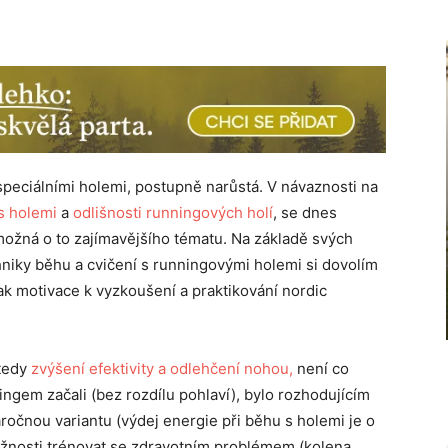
speciálními holemi, postupně narůstá. V návaznosti na
s holemi
a
odlišnosti runningových holí
, se dnes
ožná o to zajímavějšího tématu. Na základě svých
niky běhu a cvičení s runningovými holemi si dovolím
jak motivace k vyzkoušení a praktikování nordic
 tedy
zvýšení efektivity a odlehčení nohou,
není co
ningem začali (bez rozdílu pohlaví), bylo rozhodujícím
ročnou variantu (výdej energie při běhu s holemi je o
možnosti trénovat se zdravotním problémem (kolena,