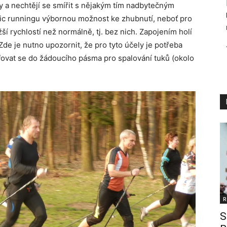
y a nechtějí se smířit s nějakým tím nadbytečným
dic runningu výbornou možnost ke zhubnutí, neboť pro
žší rychlostí než normálně, tj. bez nich. Zapojením holí
Zde je nutno upozornit, že pro tyto účely je potřeba
fovat se do žádoucího pásma pro spalování tuků (okolo
R
S