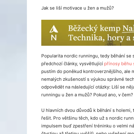
Jak se liší motivace u žen a mužů?
Popularita nordic runningu, tedy běhání se 
předchozí články, vysvětlující
přínosy běhu 
pustím do poněkud kontroverznějšího, ale m
nemalých zkušeností s výukou správné tech
odpovědět na následující otázky: Liší se ně
runningu u žen a mužů? Pokud ano, v čem?
U hlavních dvou důvodů k běhání s holemi,
řešit. Pro většinu těch, kdo už s nordic run
impulsem buď zpestření tréninku o velmi ná
čtvrtinu až třetinu vyšší!), nebo vyřešení 