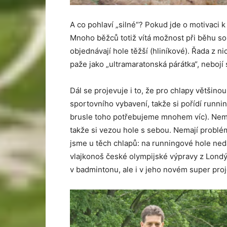
A co pohlaví „silné“? Pokud jde o motivaci k
Mnoho běžců totiž vítá možnost při běhu s
objednávají hole těžší (hliníkové). Řada z nic
paže jako „ultramaratonská párátka“, nebojí 
Dál se projevuje i to, že pro chlapy většin
sportovního vybavení, takže si pořídí running
brusle toho potřebujeme mnohem víc). Nema
takže si vezou hole s sebou. Nemají problém
jsme u těch chlapů: na runningové hole nedá
vlajkonoš české olympijské výpravy z Lond
v badmintonu, ale i v jeho novém super pro